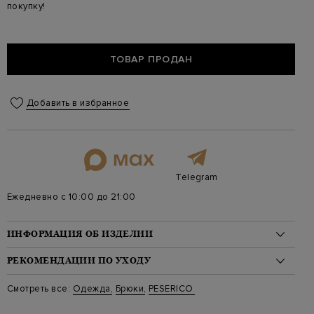
покупку!
ТОВАР ПРОДАН
Добавить в избранное
Telegram
Ежедневно с 10:00 до 21:00
ИНФОРМАЦИЯ ОБ ИЗДЕЛИИ
Материал: лен 100%
РЕКОМЕНДАЦИИ ПО УХОДУ
На модели: 175/81/61/91 на модели размер 40
Стиль: Палаццо
Стирка: Ручная стирка при температуре воды до 40 градусов
Смотреть все:
Одежда
,
Брюки
,
PESERICO
Цвет: Зеленый
Отбеливание: Отбеливание запрещено
Артикул: p04213 02600 936
Сушка: Барабанная сушка запрещена