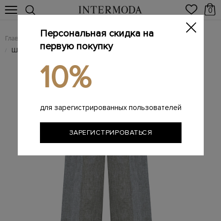
0
Персональная скидка на
Главная
Женщинам
Женская одежда
Женские брюки
/
/
/
первую покупку
Широкие брюки из льняной ткани с поясом на кулиске
/
10%
для зарегистрированных пользователей
ЗАРЕГИСТРИРОВАТЬСЯ