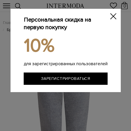
0
Персональная скидка на
Главная
Женщинам
Женская одежда
Женские брюки
/
/
/
первую покупку
Брюки из меланжевой шерстяной ткани с поясом на кулиске
/
10%
для зарегистрированных пользователей
ЗАРЕГИСТРИРОВАТЬСЯ