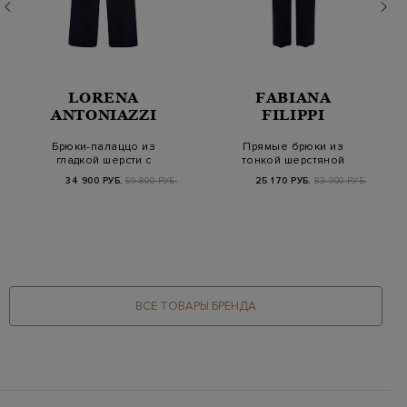
LORENA
FABIANA
ANTONIAZZI
FILIPPI
Брюки-палаццо из
Прямые брюки из
гладкой шерсти с
тонкой шерстяной
фактурными
ткани с эластичным
34 900 РУБ.
69 800 РУБ.
25 170 РУБ.
83 900 РУБ.
защипами
по…
ВСЕ ТОВАРЫ БРЕНДА