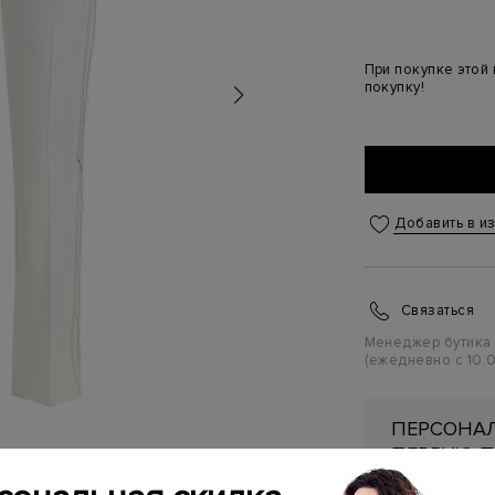
При покупке этой
покупку!
Добавить в и
Связаться
Менеджер бутика
(ежедневно с 10:0
ПЕРСОНАЛ
ПЕРВУЮ П
Подробнее