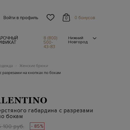
Войти в профиль
0 бонусов
0
АРОЧНЫЙ
8 (800)
Нижний
Новгород
ИФИКАТ
500-
43-83
одежда
Женские брюки
/
с разрезами на кнопках по бокам
LENTINO
рстяного габардина с разрезами
по бокам
 100 руб.
- 85%