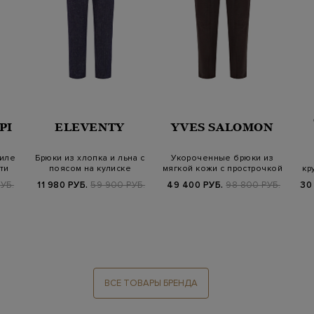
PI
ELEVENTY
YVES SALOMON
тиле
Брюки из хлопка и льна с
Укороченные брюки из
ти
поясом на кулиске
мягкой кожи с прострочкой
кр
УБ.
11 980 РУБ.
59 900 РУБ.
49 400 РУБ.
98 800 РУБ.
30
ВСЕ ТОВАРЫ БРЕНДА