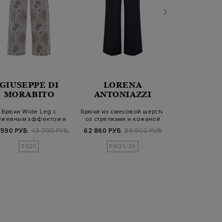
GIUSEPPE DI
LORENA
WOOL
MORABITO
ANTONIAZZI
Брюки Wide Leg с
Брюки из смесовой шерсти
Хлопковые
ужевным эффектом и
со стрелками и кожаной
джоггеры с 
нашивкой на пояс…
деталь…
регулируем
 590 РУБ.
43 700 РУБ.
62 860 РУБ.
89 800 РУБ.
9 920 РУБ.
2
SS25
FW25/26