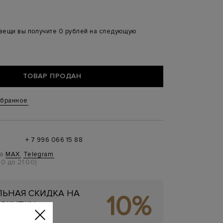
 вещи вы получите 0 рублей на следующую
ТОВАР ПРОДАН
збранное
+ 7 996 066 15 88
 в
MAX
,
Telegram
0 до 21:00)
ЬНАЯ СКИДКА НА
10%
ОКУПКУ