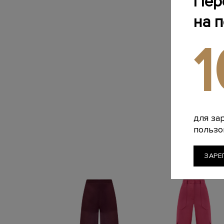
Пер
на 
для за
пользо
ЗАРЕ