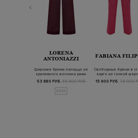
LORENA
ERNO
FABIANA FILIP
ANTONIAZZI
ки из хлопка с
Широкие брюки-палаццо из
Свободные брюки в с
й вышивкой и
крапивного волокна рами
карго из тонкой шерс
лиско…
Б.
76 500 РУБ.
53 880 РУБ.
89 800 РУБ.
15 600 РУБ.
78 000 Р
SS25