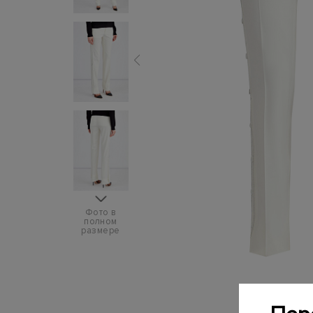
Фото в
полном
размере