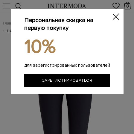
0
Персональная скидка на
Главная
Женщинам
Женская одежда
Женские брюки
/
/
/
первую покупку
Леггинсы из эластичного нейлона на застежках-молниях
/
10%
для зарегистрированных пользователей
ЗАРЕГИСТРИРОВАТЬСЯ