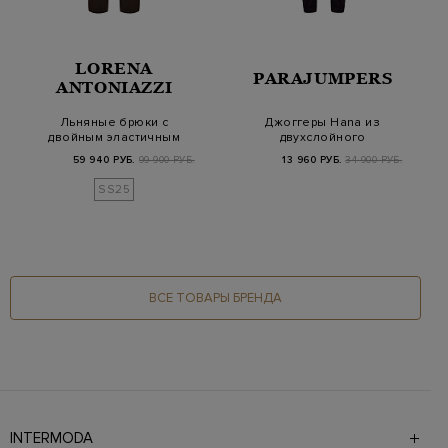
LORENA
PARAJUMPERS
ANTONIAZZI
Льняные брюки с
Джоггеры Hana из
двойным эластичным
двухслойного
поясом и окантовкой
интерлока и
59 940 РУБ.
99 900 РУБ.
13 960 РУБ.
34 900 РУБ.
влагозащитно…
SS25
ВСЕ ТОВАРЫ БРЕНДА
INTERMODA