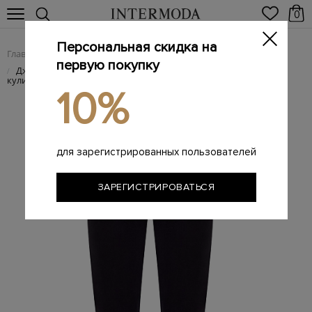
0
Персональная скидка на
Главная
Женщинам
Женская одежда
Женские брюки
/
/
/
первую покупку
Джоггеры из хлопкового футера с эластичным поясом на
/
кулиске
10%
для зарегистрированных пользователей
ЗАРЕГИСТРИРОВАТЬСЯ