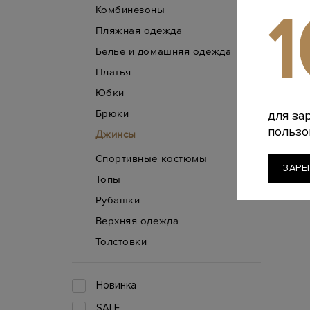
Комбинезоны
Пляжная одежда
Белье и домашняя одежда
Платья
Юбки
Брюки
для за
пользо
Джинсы
Спортивные костюмы
ЗАРЕ
Топы
Рубашки
Верхняя одежда
Толстовки
Новинка
SALE