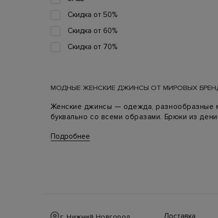
Скидка от 50%
Скидка от 60%
Скидка от 70%
МОДНЫЕ ЖЕНСКИЕ ДЖИНСЫ ОТ МИРОВЫХ БРЕН
Женские джинсы — одежда, разнообразные м
буквально со всеми образами. Брюки из ден
Что выбрать, зависит, главным образом, от 
Подробнее
это не просто мода, а стиль жизни и must-ha
Выбрать качественные брендовые джинсы и за
актуальные модели сезона, в том числе джин
шипами, отделкой из страз, мягкие классиче
Ассортимент итальянских брендов, представл
Dior, Ermanno Scervino, Brunello Cucinelli, JBr
Наш магазин — это ваша возможность выбора
Доставка
г. Нижний Новгород