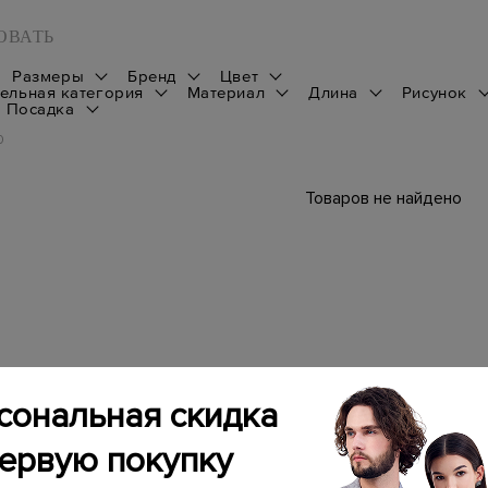
ОВАТЬ
Размеры
Бренд
Цвет
ельная категория
Материал
Длина
Рисунок
Посадка
0
Товаров не найдено
сональная скидка
первую покупку