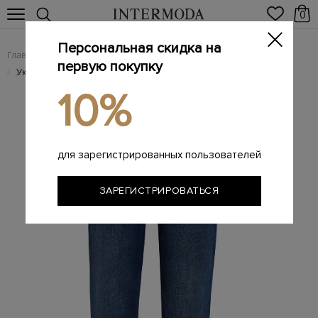
0
Персональная скидка на
Главная
Женщинам
Женская одежда
Женские джинсы
/
/
/
первую покупку
Укороченные джинсы Malia из денима Luxe Vintage
/
10%
для зарегистрированных пользователей
ЗАРЕГИСТРИРОВАТЬСЯ