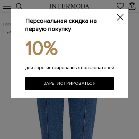
0
Персональная скидка на
Главная
Женщинам
Женская одежда
Женские джинсы
/
/
/
первую покупку
джинсы
/
10%
для зарегистрированных пользователей
ЗАРЕГИСТРИРОВАТЬСЯ