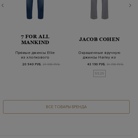
7 FOR ALL
JACOB COHEN
MANKIND
Прямые джинсы Ellie
Окрашенные вручную
из хлопкового
джинсы Hailey из
денима Luxe Vintage
хлопка и лиоцелла
20 940 РУБ.
34 900 РУБ.
43 190 РУБ.
61 700 РУБ.
SS25
ВСЕ ТОВАРЫ БРЕНДА