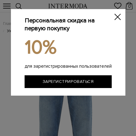
0
Персональная скидка на
Главная
Женщинам
Женская одежда
Женские джинсы
/
/
/
первую покупку
Укороченные джинсы из денима Authentic с деталью Мониль
/
10%
для зарегистрированных пользователей
ЗАРЕГИСТРИРОВАТЬСЯ