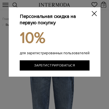
0
Персональная скидка на
Главная
Женщинам
Женская одежда
Женские джинсы
/
/
/
первую покупку
Высокие джинсы mom’s из выбеленного денима Authentic
/
10%
для зарегистрированных пользователей
ЗАРЕГИСТРИРОВАТЬСЯ