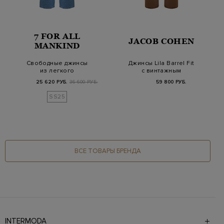
7 FOR ALL
JACOB COHEN
MANKIND
Свободные джинсы
Джинсы Lila Barrel Fit
из легкого
с винтажным
выбеленного денима
эффектом и
25 620 РУБ.
36 600 РУБ.
59 800 РУБ.
с кулис…
парфюмом
SS25
ВСЕ ТОВАРЫ БРЕНДА
INTERMODA