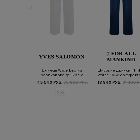
OR ALL
7 FOR ALL
YVES SALOMON
NKIND
MANKIND
роченного кроя
Джинсы Wide Leg из
Широкие джинсы Thril
нного денима
хлопкового денима с
стиле 90-х с эффект
xe Vi…
кожаной нашивко…
потертос…
Б.
36 200 РУБ.
45 540 РУБ.
75 900 РУБ.
18 840 РУБ.
31 400 Р
SS25