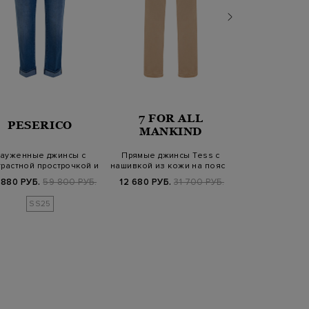
7 FOR ALL
7 FOR
PESERICO
MANKIND
MANK
ауженные джинсы с
Прямые джинсы Tess с
Черные джинс
трастной прострочкой и
нашивкой из кожи на поясе
эластичног
отворотам…
Herit
 880 РУБ.
59 800 РУБ.
12 680 РУБ.
31 700 РУБ.
9 550 РУБ.
1
SS25