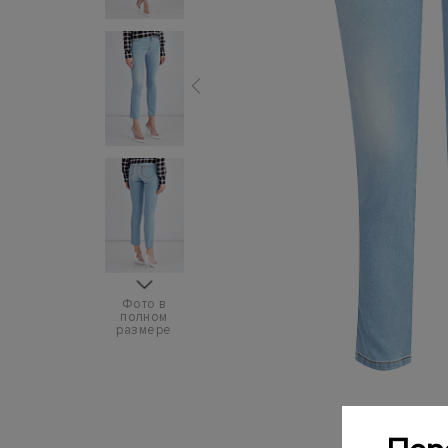
Фото в
полном
размере