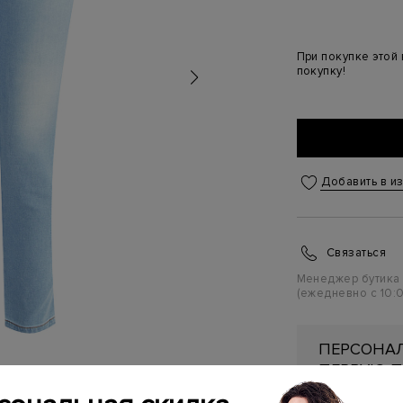
При покупке этой
покупку!
Добавить в и
Связаться
Менеджер бутика
(ежедневно с 10:0
ПЕРСОНАЛ
ПЕРВУЮ П
Подробнее