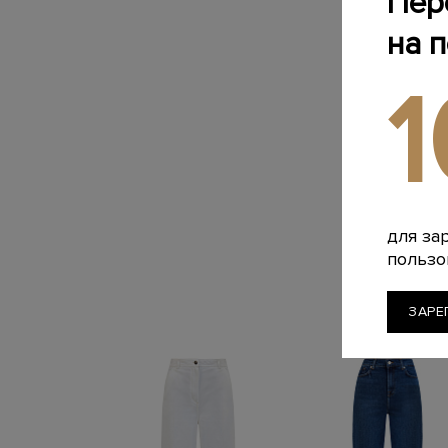
Пер
на 
для за
пользо
ЗАРЕ