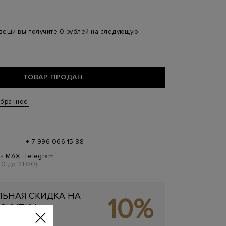
 вещи вы получите 0 рублей на следующую
ТОВАР ПРОДАН
збранное
+ 7 996 066 15 88
 в
MAX
,
Telegram
0 до 21:00)
ЬНАЯ СКИДКА НА
10%
ОКУПКУ