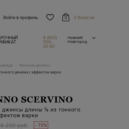
Войти в профиль
0 бонусов
0
АРОЧНЫЙ
8 (800)
Нижний
Новгород
ИФИКАТ
500-
43-83
одежда
Женские джинсы
/
онкого денима с эффектом варки
NO SCERVINO
 джинсы длины ⅞ из тонкого
ффектом варки
6 200 руб.
- 70%