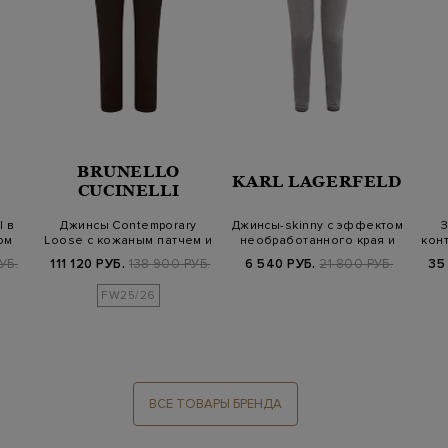
BRUNELLO
KARL LAGERFELD
CUCINELLI
l в
Джинсы Contemporary
Джинсы-skinny с эффектом
З
ом
Loose с кожаным патчем и
необработанного края и
кон
деталью М…
страза…
УБ.
111 120 РУБ.
138 900 РУБ.
6 540 РУБ.
21 800 РУБ.
35
FW25/26
ВСЕ ТОВАРЫ БРЕНДА