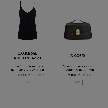
LORENA
NEOUS
ANTONIAZZI
Топ в бельевом стиле
Миниатюрная сумка
из гладкого ацетата и
Phoenix 1.0 из мягкой
шелка
кожи с замком…
21 360 РУБ.
35 600 РУБ.
71 880 РУБ.
119 800 РУБ.
SS25
SS25