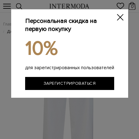
0
Персональная скидка на
Главная
Женщинам
Женская одежда
Женские джинсы
/
/
/
первую покупку
Джинсы с литой подвеской и вышитым декором в тон
/
10%
для зарегистрированных пользователей
ЗАРЕГИСТРИРОВАТЬСЯ