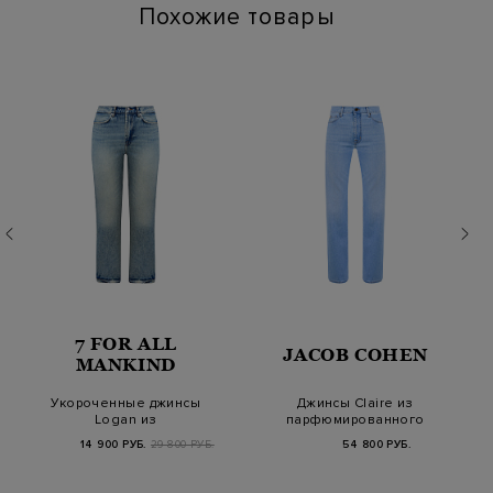
Похожие товары
7 FOR ALL
JACOB COHEN
MANKIND
Укороченные джинсы
Джинсы Claire из
Logan из
парфюмированного
окрашенного вручную
денима Vintage Wash
14 900 РУБ.
29 800 РУБ.
54 800 РУБ.
денима…