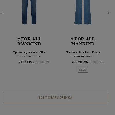
7 FOR ALL
7 FOR ALL
MANKIND
MANKIND
Прямые джинсы Ellie
Джинсы Modern Dojo
из хлопкового
из лиоцелла с
денима Luxe Vintage
моделирующим
20 940 РУБ.
34 900 РУБ.
25 620 РУБ.
36 600 РУБ.
эффектом
SS25
ВСЕ ТОВАРЫ БРЕНДА