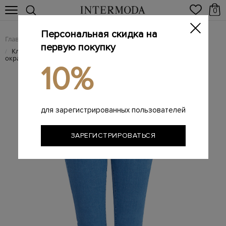
0
Персональная скидка на
Главная
Женщинам
Женская одежда
Женские джинсы
/
/
/
первую покупку
Классические джинсы кроя skinny с однородным
/
окрашиванием
10%
для зарегистрированных пользователей
ЗАРЕГИСТРИРОВАТЬСЯ