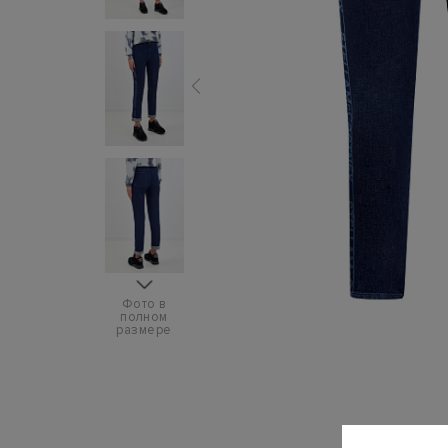
Фото в
полном
размере