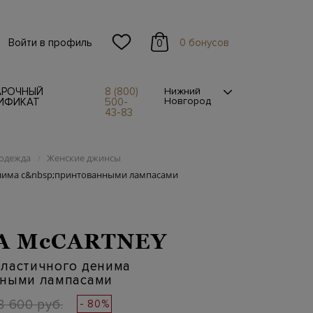
Войти в профиль
0 бонусов
0
АРОЧНЫЙ
8 (800)
Нижний
Новгород
ИФИКАТ
500-
43-83
одежда
Женские джинсы
/
нима с&nbsp;принтованными лампасами
A McCARTNEY
эластичного денима
нными лампасами
8 600 руб.
- 80%