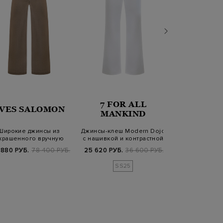
7 FOR ALL
VES SALOMON
ELEV
MANKIND
Широкие джинсы из
Джинсы-клеш Modern Dojo
Высокие 
крашенного вручную
с нашивкой и контрастной
укороченног
хлопкового деним…
прост…
фактурной п
 880 РУБ.
78 400 РУБ.
25 620 РУБ.
36 600 РУБ.
20 370 РУБ.
6
SS25