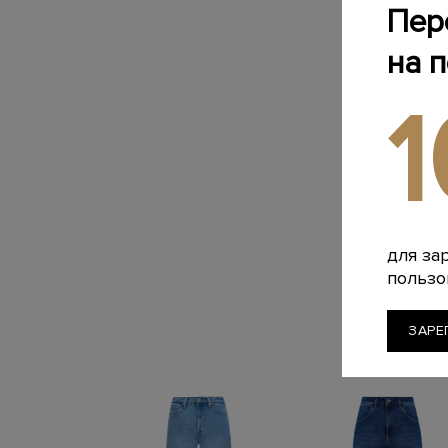
Пер
на 
для за
пользо
ЗАРЕ