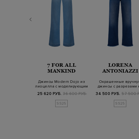
OR ALL
7 FOR ALL
LORENA
NKIND
MANKIND
ANTONIAZZI
инсы Thrill в
Джинсы Modern Dojo из
Окрашенные вручну
х с эффектом
лиоцелла с моделирующим
джинсы с разрезами 
ертос…
эффектом
молниях и бах…
Б.
31 400 РУБ.
25 620 РУБ.
36 600 РУБ.
34 500 РУБ.
57 500 
SS25
SS25