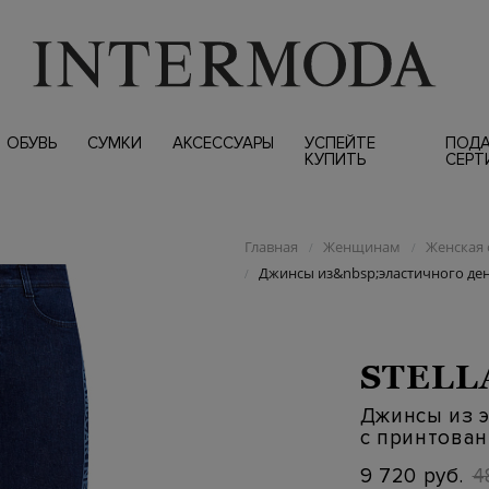
ОБУВЬ
СУМКИ
АКСЕССУАРЫ
УСПЕЙТЕ
ПОД
КУПИТЬ
СЕРТ
Главная
Женщинам
Женская 
/
/
Джинсы из&nbsp;эластичного де
/
STELL
Джинсы из 
с принтова
9 720 руб.
4