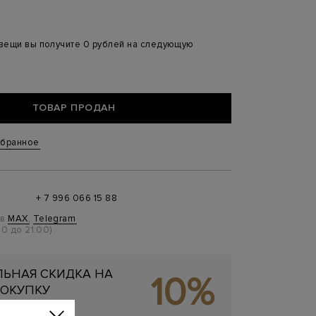
 вещи вы получите 0 рублей на следующую
ТОВАР ПРОДАН
збранное
+ 7 996 066 15 88
 в
MAX
,
Telegram
0 до 21:00)
ЬНАЯ СКИДКА НА
10%
ОКУПКУ