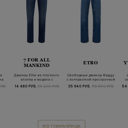
7 FOR ALL
ETRO
Y
MANKIND
ю
Джинсы Ellie из плотного
Свободные джинсы Baggy
на
хлопка и модала с
с контрастной прострочкой
о
эффектом де…
и выш…
РУБ.
14 480 РУБ.
36 200 РУБ.
35 940 РУБ.
119 800 РУБ.
54
ВСЕ ТОВАРЫ БРЕНДА