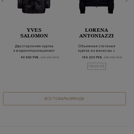
YVES
LORENA
SALOMON
ANTONIAZZI
Двусторонняя куртка
Объемная стеганая
из водонепроницаемого
куртка из вискозы с
нейлона…
трикотажным воро…
40 560 РУБ.
135 200 РУБ.
146 230 РУБ.
208 900 РУБ.
FW25/26
ВСЕ ТОВАРЫ БРЕНДА