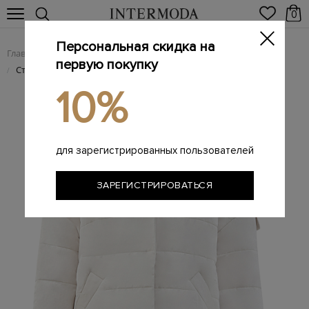
0
Персональная скидка на
Главная
Женщинам
Женская одежда
Женские куртки
/
/
/
первую покупку
Стеганая куртка с символикой из кристаллов Swarovski
/
10%
для зарегистрированных пользователей
ЗАРЕГИСТРИРОВАТЬСЯ