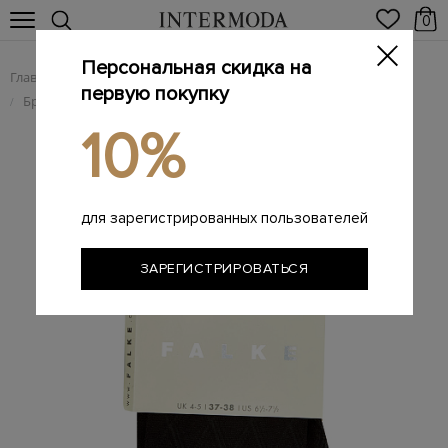
0
Персональная скидка на
Главная
Женщинам
Женская одежда
/
/
первую покупку
Брендовое женское белье и домашняя одежда
носки
/
/
10%
для зарегистрированных пользователей
ЗАРЕГИСТРИРОВАТЬСЯ