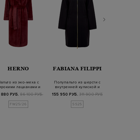
HERNO
FABIANA FILIPPI
KARL LA
альто из эко-меха с
Полупальто из шерсти с
Двубортное 
ирокими лацканами и
внутренней кулиской и
шерсти с лит
поясом
капюшоном
K/Autog
 880 РУБ.
86 100 РУБ.
155 950 РУБ.
311 900 РУБ.
20 070 РУБ.
6
FW25/26
SS25