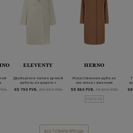
INO
ELEVENTY
HERNO
ной
Двубортное пальто ручной
Искусственная шуба из
П
а
работы из шерсти с
эко-меха с высоким
ш
рукавами-р…
воротом
РУБ.
65 790 РУБ.
219 300 РУБ.
55 860 РУБ.
79 800 РУБ.
68
FW25/26
ВСЕ ТОВАРЫ БРЕНДА