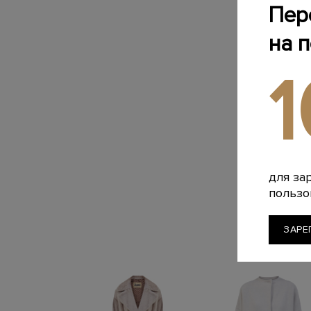
Пер
на 
для за
пользо
ЗАРЕ