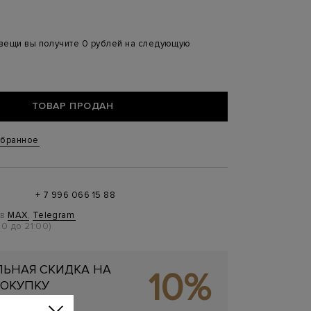
 вещи вы получите 0 рублей на следующую
ТОВАР ПРОДАН
збранное
+ 7 996 066 15 88
 в
MAX
,
Telegram
0 до 21:00)
ЬНАЯ СКИДКА НА
10%
ОКУПКУ