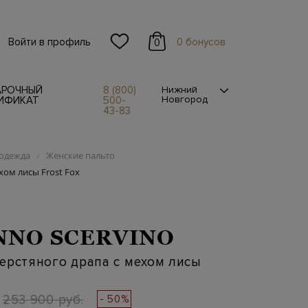
Войти в профиль
0 бонусов
0
АРОЧНЫЙ
8 (800)
Нижний
Новгород
ИФИКАТ
500-
43-83
одежда
Женские пальто
/
хом лисы Frost Fox
NO SCERVINO
ерстяного драпа с мехом лисы
253 900 руб.
- 50%