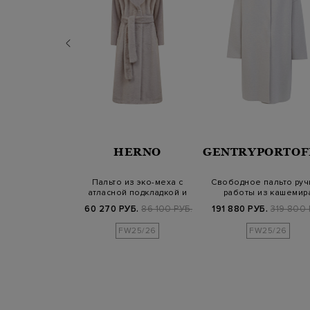
RENA
HERNO
GENTRYPORTOF
NIAZZI
тное пальто
Пальто из эко-меха с
Свободное пальто руч
оты из плотной
атласной подкладкой и
работы из кашемир
ерсти
поясом в то…
Б.
159 500 РУБ.
60 270 РУБ.
86 100 РУБ.
191 880 РУБ.
319 800 
25/26
FW25/26
FW25/26