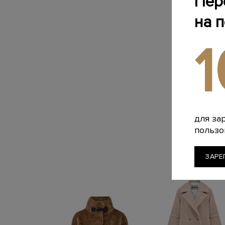
Пер
на 
для за
пользо
ЗАРЕ