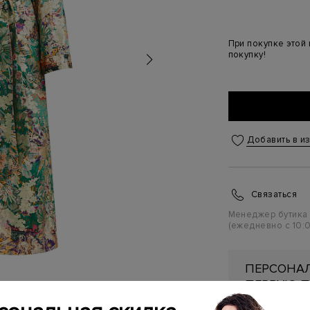
При покупке этой
покупку!
Добавить в и
Связаться
Менеджер бутика
(ежедневно с 10:0
ПЕРСОНАЛ
ПЕРВУЮ П
Подробнее