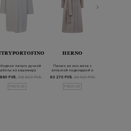
NTRYPORTOFINO
HERNO
FABIANA 
бодное пальто ручной
Пальто из эко-меха с
Полупальто и
работы из кашемира
атласной подкладкой и
внутренней к
поясом в то…
капюш
 880 РУБ.
319 800 РУБ.
60 270 РУБ.
86 100 РУБ.
155 950 РУБ.
FW25/26
FW25/26
SS2