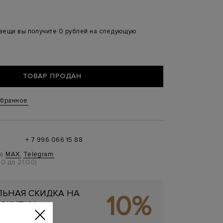
 вещи вы получите 0 рублей на следующую
ТОВАР ПРОДАН
збранное
+ 7 996 066 15 88
 в
MAX
,
Telegram
0 до 21:00)
ЬНАЯ СКИДКА НА
10%
ОКУПКУ