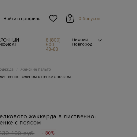
Войти в профиль
0 бонусов
0
АРОЧНЫЙ
8 (800)
Нижний
Новгород
ИФИКАТ
500-
43-83
одежда
Женские пальто
/
лиственно-зеленом оттенке с поясом
елкового жаккарда в лиственно-
енке с поясом
230 400 руб.
- 80%