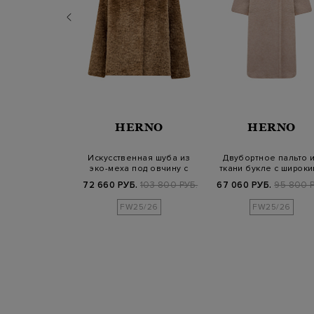
ERNO
HERNO
HERNO
онкой шелковой
Искусственная шуба из
Двубортное пальто 
 японского
эко-меха под овчину с
ткани букле с широк
она с б…
ремешком
лацканами
.
109 800 РУБ.
72 660 РУБ.
103 800 РУБ.
67 060 РУБ.
95 800 Р
SS25
FW25/26
FW25/26