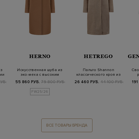
HERNO
HETREGO
GE
из
Искусственная шуба из
Пальто Shannon
Сво
ими
эко-меха с высоким
классического кроя из
воротом
теплого эко-меха
УБ.
55 860 РУБ.
79 800 РУБ.
26 460 РУБ.
44 100 РУБ.
191
FW25/26
ВСЕ ТОВАРЫ БРЕНДА