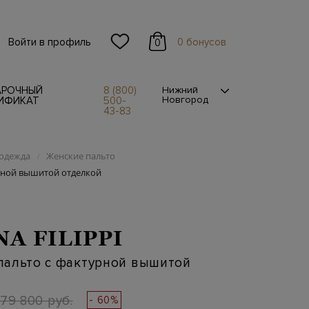
Войти в профиль
0 бонусов
0
АРОЧНЫЙ
8 (800)
Нижний
Новгород
ИФИКАТ
500-
43-83
одежда
Женские пальто
/
рной вышитой отделкой
NA FILIPPI
пальто с фактурной вышитой
179 800 руб.
- 60%