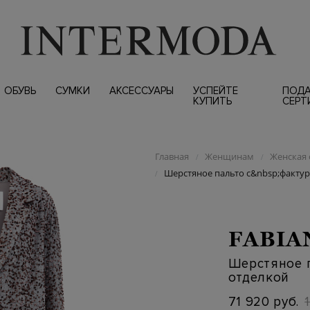
ОБУВЬ
СУМКИ
АКСЕССУАРЫ
УСПЕЙТЕ
ПОД
КУПИТЬ
СЕРТ
Главная
Женщинам
Женская 
/
/
Шерстяное пальто с&nbsp;факту
/
FABIA
Шерстяное 
отделкой
71 920 руб.