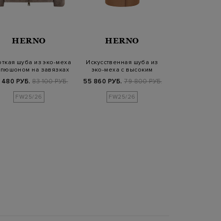
HERNO
HERNO
WOOL
ткая шуба из эко-меха
Искусственная шуба из
Однобортное
апюшоном на завязках
эко-меха с высоким
oversize из 
воротом
ткани в 
 480 РУБ.
83 100 РУБ.
55 860 РУБ.
79 800 РУБ.
43 920 РУБ.
1
FW25/26
FW25/26