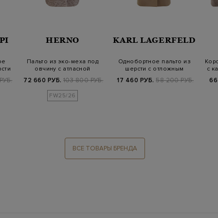
PI
HERNO
KARL LAGERFELD
ое
Пальто из эко-меха под
Однобортное пальто из
Коро
рсти
овчину с атласной
шерсти с отложным
с к
подкладкой
воротом и пояс…
РУБ.
72 660 РУБ.
103 800 РУБ.
17 460 РУБ.
58 200 РУБ.
66
FW25/26
ВСЕ ТОВАРЫ БРЕНДА