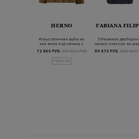
PORTOFINO
HERNO
FABIANA FILIP
пальто ручной
Искусственная шуба из
Объемное двубортн
из кашемира
эко-меха под овчину с
пальто-oversize из ше
ремешком
альпака…
Б.
319 800 РУБ.
72 660 РУБ.
103 800 РУБ.
89 670 РУБ.
298 900 
25/26
FW25/26