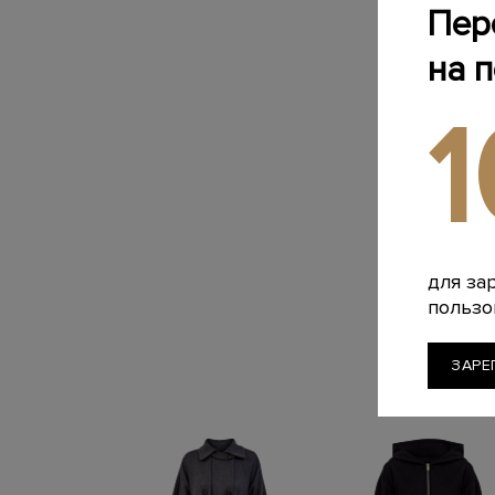
Пер
на 
для за
пользо
ЗАРЕ