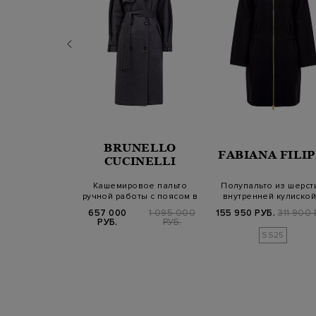
RENA
BRUNELLO
FABIANA FILIP
NIAZZI
CUCINELLI
ной работы из
Кашемировое пальто
Полупальто из шерсти
емира и хлопка
ручной работы с поясом в
внутренней кулиской
 по…
тон
капюшоном
.
159 800 РУБ.
657 000
1 095 000
155 950 РУБ.
311 900 
РУБ.
РУБ.
SS25