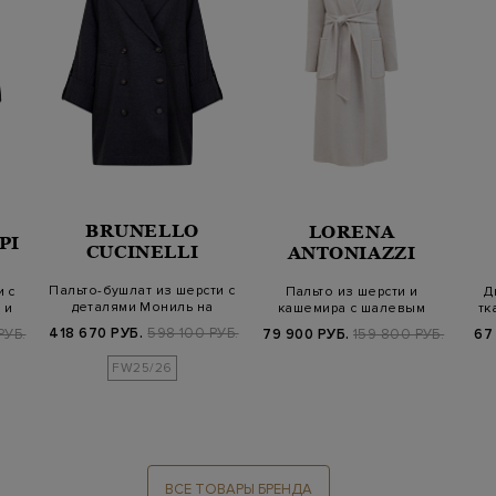
BRUNELLO
LORENA
PI
CUCINELLI
ANTONIAZZI
Пальто-бушлат из шерсти с
 с
Пальто из шерсти и
Д
деталями Мониль на
 и
кашемира с шалевым
тк
манжетах
воротом и поясом…
418 670 РУБ.
598 100 РУБ.
РУБ.
79 900 РУБ.
159 800 РУБ.
67
FW25/26
ВСЕ ТОВАРЫ БРЕНДА