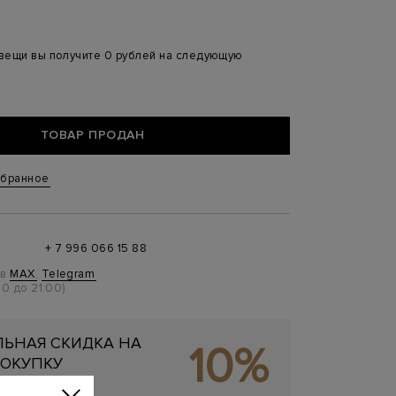
 вещи вы получите 0 рублей на следующую
ТОВАР ПРОДАН
збранное
+ 7 996 066 15 88
 в
MAX
,
Telegram
0 до 21:00)
ЬНАЯ СКИДКА НА
10%
ОКУПКУ