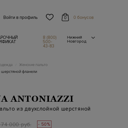
Войти в профиль
0 бонусов
0
АРОЧНЫЙ
8 (800)
Нижний
Новгород
ИФИКАТ
500-
43-83
одежда
Женские пальто
/
й шерстяной фланели
A ANTONIAZZI
пальто из двухслойной шерстяной
174 000 руб.
- 50%