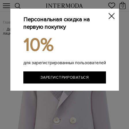
0
Персональная скидка на
Главная
Женщинам
Женская одежда
Женские пальто
/
/
/
первую покупку
Двухстороннее пальто из&nbsp;шерсти с&nbsp;широкими
/
лацканами
10%
для зарегистрированных пользователей
ЗАРЕГИСТРИРОВАТЬСЯ