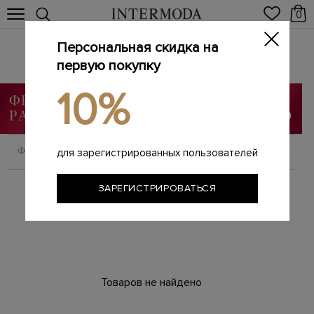
0
Персональная скидка на
Брендовые женские парки
Главная
первую покупку
Женщинам
Одежда
Парки
/
/
/
10%
ФИЛЬТРОВАТЬ
СОРТИРОВАТЬ
для зарегистрированных пользователей
ЗАРЕГИСТРИРОВАТЬСЯ
Товаров не найдено