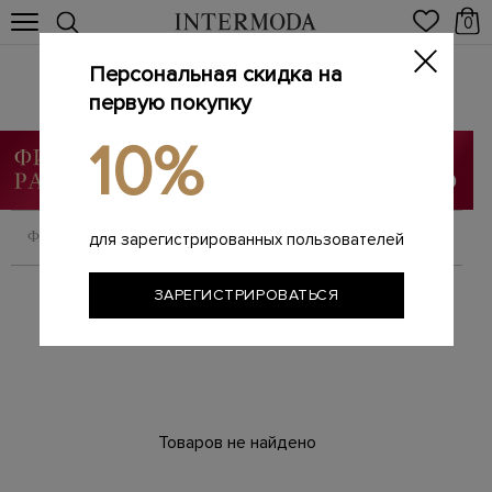
0
Персональная скидка на
Брендовые женские парки
Главная
первую покупку
Женщинам
Одежда
Парки
/
/
/
10%
ФИЛЬТРОВАТЬ
СОРТИРОВАТЬ
для зарегистрированных пользователей
ЗАРЕГИСТРИРОВАТЬСЯ
Товаров не найдено