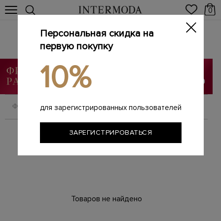
0
Персональная скидка на
Брендовые женские парки
Главная
первую покупку
Женщинам
Одежда
Парки
/
/
/
10%
ФИЛЬТРОВАТЬ
СОРТИРОВАТЬ
для зарегистрированных пользователей
ЗАРЕГИСТРИРОВАТЬСЯ
Товаров не найдено