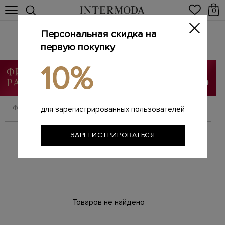
0
Персональная скидка на
Брендовые женские платья
Главная
первую покупку
Женщинам
Одежда
Платья
/
/
/
10%
ФИЛЬТРОВАТЬ
СОРТИРОВАТЬ
для зарегистрированных пользователей
ЗАРЕГИСТРИРОВАТЬСЯ
Товаров не найдено