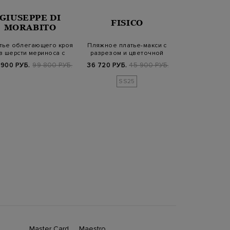
GIUSEPPE DI
FISICO
MORABITO
BRUN
CUCIN
тье облегающего кроя
Пляжное платье-макси с
з шерсти мериноса с
разрезом и цветочной
Платье из глад
мерцающей…
деталью
 900 РУБ.
99 800 РУБ.
36 720 РУБ.
45 900 РУБ.
с атласными в
укра
37 580 РУБ.
1
SS25
Master Card
Maestro