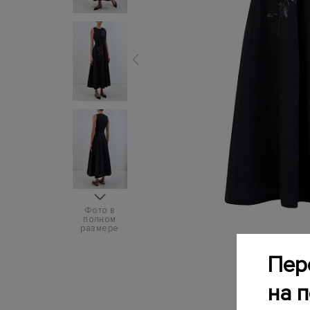
Фото в
полном
размере
Пер
на 