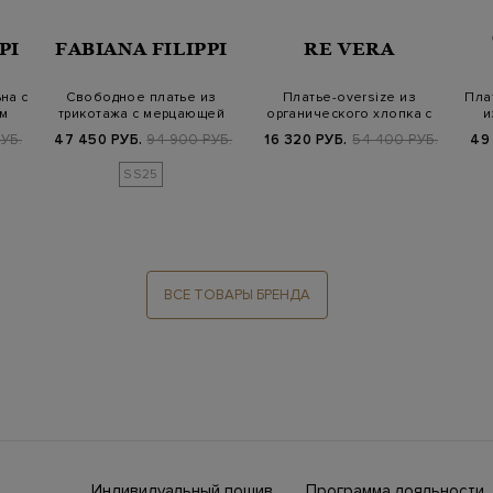
PI
FABIANA FILIPPI
RE VERA
на с
Свободное платье из
Платье-oversize из
Пла
м
трикотажа с мерцающей
органического хлопка с
и
нитью ламе
принтом и вы…
УБ.
47 450 РУБ.
94 900 РУБ.
16 320 РУБ.
54 400 РУБ.
49
SS25
ВСЕ ТОВАРЫ БРЕНДА
Индивидуальный пошив
Программа лояльности