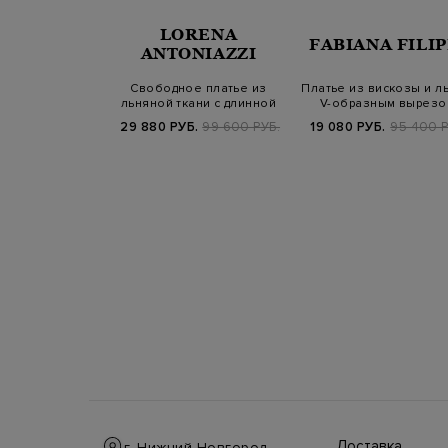
EPPE DI
LORENA
FABIANA FILIP
ABITO
ANTONIAZZI
ее платье из
Свободное платье из
Платье из вискозы и ль
мериноса с
льняной ткани с длинной
V-образным вырезо
тированно…
бахромой
Б.
99 800 РУБ.
29 880 РУБ.
99 600 РУБ.
19 080 РУБ.
95 400 Р
Доставка
г. Нижний Новгород