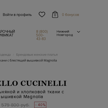
Войти в профиль
0 бонусов
0
АРОЧНЫЙ
8 (800)
Нижний
Новгород
ИФИКАТ
500-
43-83
одежда
Брендовые женские платья
/
ткани с блестящей вышивкой Magnolia
LLO CUCINELLI
ьняной и хлопковой ткани с
вышивкой Magnolia
579 800 руб.
- 40%