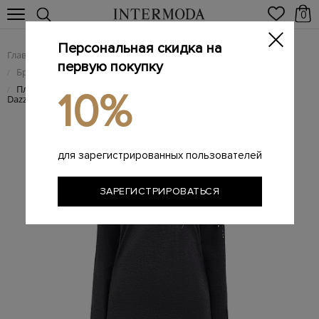
0
Персональная скидка на
Главная
Женщинам
Женская одежда
/
/
первую покупку
Брендовые женские платья
/
Платье из тонкой шерсти с вышитыми вручную пайетками
/
10%
Dazzling
для зарегистрированных пользователей
ЗАРЕГИСТРИРОВАТЬСЯ