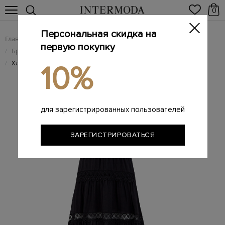
0
Персональная скидка на
Главная
Женщинам
Женская одежда
/
/
первую покупку
Брендовые женские платья
/
Хлопковое платье-макси Nadine с кружевной отделкой
/
10%
для зарегистрированных пользователей
ЗАРЕГИСТРИРОВАТЬСЯ