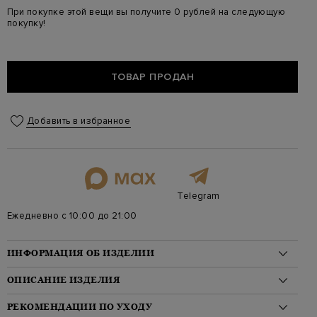
При покупке этой вещи вы получите 0 рублей на следующую
покупку!
ТОВАР ПРОДАН
Добавить в избранное
Telegram
Ежедневно с 10:00 до 21:00
ИНФОРМАЦИЯ ОБ ИЗДЕЛИИ
Материал: хлопок 90%, полиэстер 10%
ОПИСАНИЕ ИЗДЕЛИЯ
На модели: 175/81/61/91 на модели размер M
Стиль: Макси, Укороченный рукав, Однотонные, С кружевом
Легкое платье-макси Nadine от Charo Ruiz Ibiza выполнено из
РЕКОМЕНДАЦИИ ПО УХОДУ
Цвет: Черный