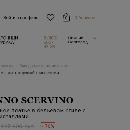
Войти в профиль
0 бонусов
0
АРОЧНЫЙ
8 (800)
Нижний
Новгород
ИФИКАТ
500-
43-83
одежда
Брендовые женские платья
/
м стиле с отделкой кристаллами
NO SCERVINO
ое платье в бельевом стиле с
ристаллами
447 900 руб.
- 70%