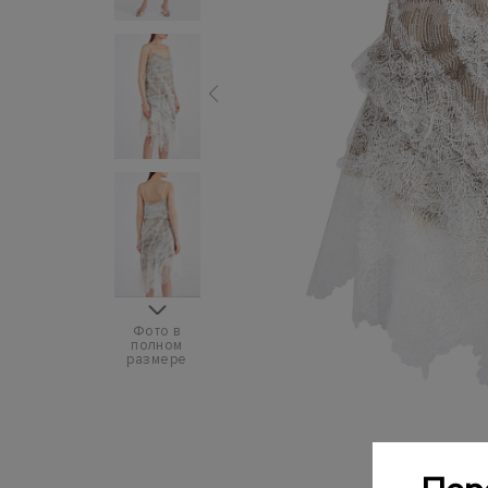
Фото в
полном
размере