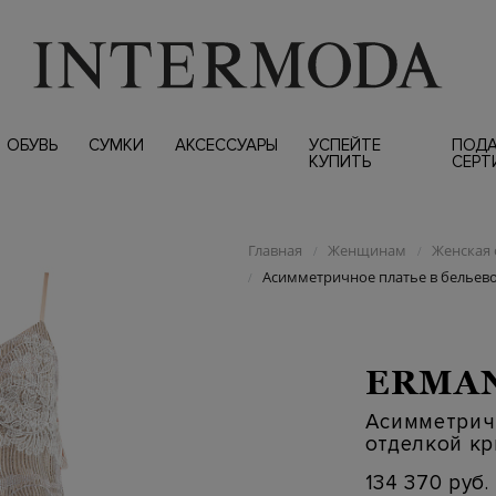
ОБУВЬ
СУМКИ
АКСЕССУАРЫ
УСПЕЙТЕ
ПОД
КУПИТЬ
СЕРТ
Главная
Женщинам
Женская 
/
/
Асимметричное платье в бельево
/
ERMAN
Асимметричн
отделкой к
134 370 руб.