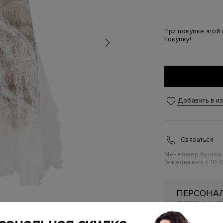
При покупке этой
покупку!
Добавить в и
Связаться
Менеджер бутика
(ежедневно с 10:0
ПЕРСОНАЛ
ПЕРВУЮ П
Подробнее