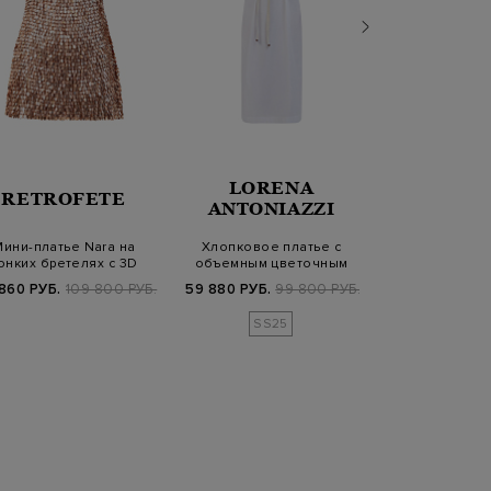
LORENA
RETROFETE
HER
ANTONIAZZI
ини-платье Nara на
Хлопковое платье с
Платье-макси
онких бретелях с 3D
объемным цветочным
плиссе и жа
лепестками
декором и поясом
пояс
860 РУБ.
109 800 РУБ.
59 880 РУБ.
99 800 РУБ.
57 360 РУБ.
SS25
FW25/