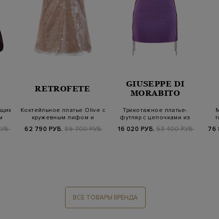
GIUSEPPE DI
RETROFETE
MORABITO
ящих
Коктейльное платье Olive с
Трикотажное платье-
М
м
кружевным лифом и
футляр с цепочками из
т
пайетками
стразов
УБ.
62 790 РУБ.
89 700 РУБ.
16 020 РУБ.
53 400 РУБ.
76 
ВСЕ ТОВАРЫ БРЕНДА