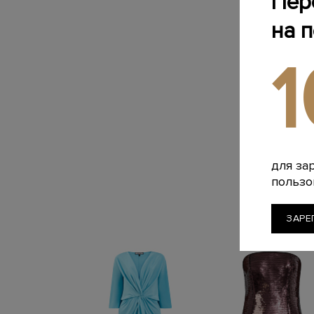
Пер
на 
для за
пользо
ЗАРЕ