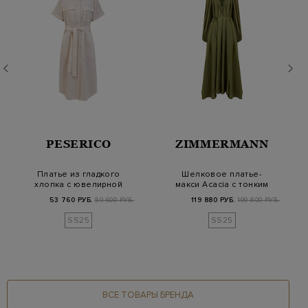
PESERICO
ZIMMERMANN
Платье из гладкого
Шелковое платье-
хлопка с ювелирной
макси Acacia с тонким
окантовкой Punto…
поясом в тон
53 760 РУБ.
89 600 РУБ.
119 880 РУБ.
199 800 РУБ.
SS25
SS25
ВСЕ ТОВАРЫ БРЕНДА