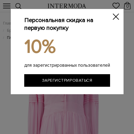
0
Персональная скидка на
Главная
Женщинам
Женская одежда
/
/
первую покупку
Брендовые женские платья
/
Платье из шелка в стиле бохо с кружевной отделкой
/
10%
для зарегистрированных пользователей
ЗАРЕГИСТРИРОВАТЬСЯ