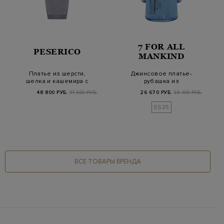
7 FOR ALL
PESERICO
MANKIND
Платье из шерсти,
Джинсовое платье-
шелка и кашемира с
рубашка из
цепочками Punto L…
выбеленного
48 800 РУБ.
97 600 РУБ.
26 670 РУБ.
38 100 РУБ.
лиоцелла с поя…
SS25
ВСЕ ТОВАРЫ БРЕНДА