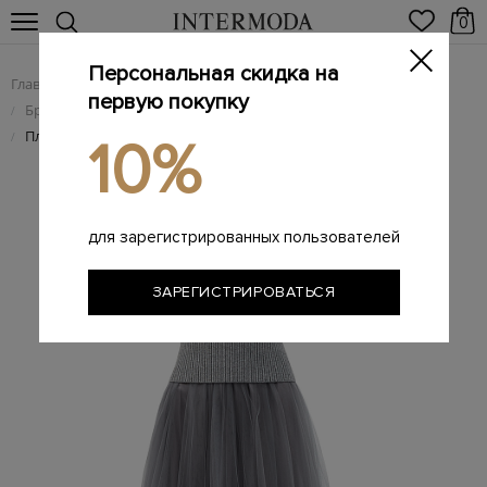
0
Персональная скидка на
Главная
Женщинам
Женская одежда
/
/
первую покупку
Брендовые женские платья
/
Платье из градиентного тюля с трикотажным корсетом
/
10%
для зарегистрированных пользователей
ЗАРЕГИСТРИРОВАТЬСЯ