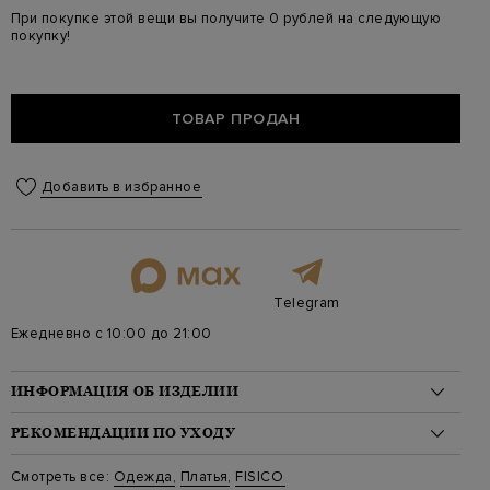
При покупке этой вещи вы получите 0 рублей на следующую
покупку!
ТОВАР ПРОДАН
Добавить в избранное
Telegram
Ежедневно с 10:00 до 21:00
ИНФОРМАЦИЯ ОБ ИЗДЕЛИИ
Материал: вискоза 100%
РЕКОМЕНДАЦИИ ПО УХОДУ
На модели: 180/84/61/87 на модели размер S
Стиль: Пляжные платья и парео
Стирка: Ручная стирка при температуре воды до 40 градусов
Смотреть все:
Одежда
,
Платья
,
FISICO
Цвет: Серый