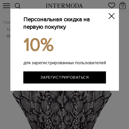
0
Персональная скидка на
Главная
Женщинам
Женская одежда
/
/
первую покупку
Брендовые женские платья
/
Платье-туника с анималистичным принтом и завязками
/
10%
для зарегистрированных пользователей
ЗАРЕГИСТРИРОВАТЬСЯ