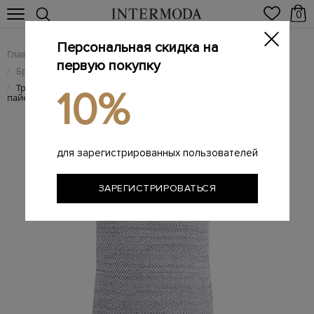
0
Персональная скидка на
Главная
Женщинам
Женская одежда
/
/
первую покупку
Брендовые женские платья
/
Трикотажное платье с короткими рукавами и вплетенными
/
10%
пайетками
для зарегистрированных пользователей
ЗАРЕГИСТРИРОВАТЬСЯ