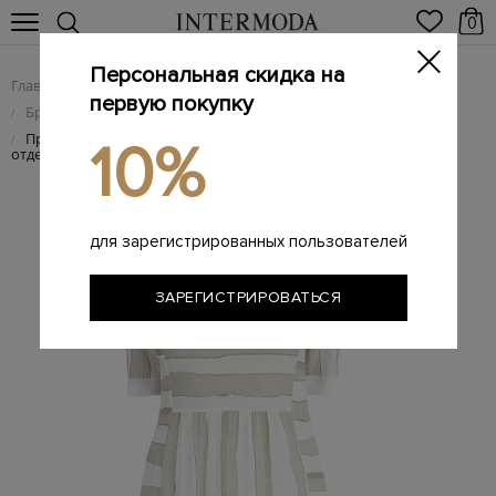
0
Персональная скидка на
Главная
Женщинам
Женская одежда
/
/
первую покупку
Брендовые женские платья
/
Приталенное платье из струящейся ткани с трикотажной
/
10%
отделкой
для зарегистрированных пользователей
ЗАРЕГИСТРИРОВАТЬСЯ