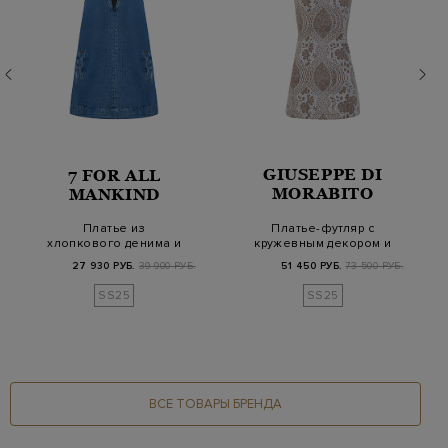
GIUSEPPE DI
7 FOR ALL
MORABITO
MANKIND
Платье-футляр с
Платье из
кружевным декором и
хлопкового денима и
цветочной 3D брошь…
льна с V-образным
51 450 РУБ.
73 500 РУБ.
27 930 РУБ.
39 900 РУБ.
вырезо…
SS25
SS25
ВСЕ ТОВАРЫ БРЕНДА