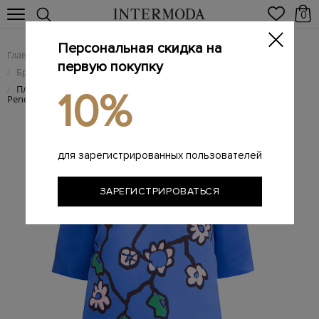
0
Персональная скидка на
Главная
Женщинам
Женская одежда
/
/
первую покупку
Брендовые женские платья
/
Платье из атласной ткани с фирменным цветочным принтом
/
10%
Pendant
для зарегистрированных пользователей
ЗАРЕГИСТРИРОВАТЬСЯ