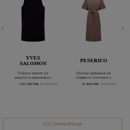
YVES
PESERICO
SALOMON
Платье-жилет из
Платье-рубашка из
шерсти и кашемира с
гладкого поплина с
разрезами на пугов…
мерцающим поясом…
122 360 РУБ.
174 800 РУБ.
31 960 РУБ.
79 900 РУБ.
ВСЕ ТОВАРЫ БРЕНДА