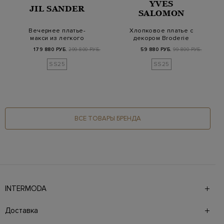
YVES
JIL SANDER
SALOMON
Вечернее платье-
Хлопковое платье с
макси из легкого
декором Broderie
вискозного джерси
Anglaise и поясом…
179 880 РУБ.
299 800 РУБ.
59 880 РУБ.
99 800 РУБ.
со…
SS25
SS25
ВСЕ ТОВАРЫ БРЕНДА
INTERMODA
Галерея бутиков INTERMODA представляет более 60
брендов на 4 этажах в самом центре города. На сайте
Доставка
также презентованы новинки с последних показов и
предыдущие коллекции. Для удобства онлайн-шоппинга
Доставка в страны СНГ производится курьерской