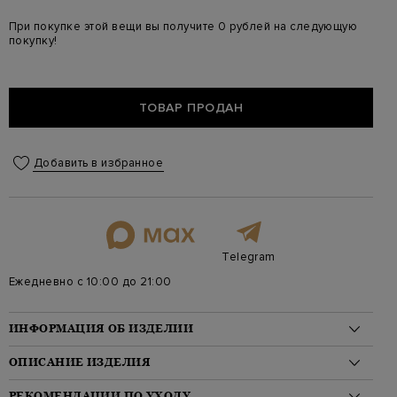
При покупке этой вещи вы получите 0 рублей на следующую
покупку!
ТОВАР ПРОДАН
Добавить в избранное
Telegram
Ежедневно с 10:00 до 21:00
ИНФОРМАЦИЯ ОБ ИЗДЕЛИИ
Материал: шерсть 100%
ОПИСАНИЕ ИЗДЕЛИЯ
На модели: 172/81/58/89 на модели размер XS
Стиль: Мини, Длинный рукав, Однотонные, Трикотажные
Изящное платье от REDValentino создано из эластичной
РЕКОМЕНДАЦИИ ПО УХОДУ