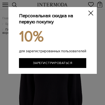
0
Персональная скидка на
Главная
Женщинам
Женская одежда
/
/
первую покупку
Брендовые женские платья
/
Платье из&nbsp;шерстяной пряжи с&nbsp;кружевным
/
10%
воротником
для зарегистрированных пользователей
ЗАРЕГИСТРИРОВАТЬСЯ