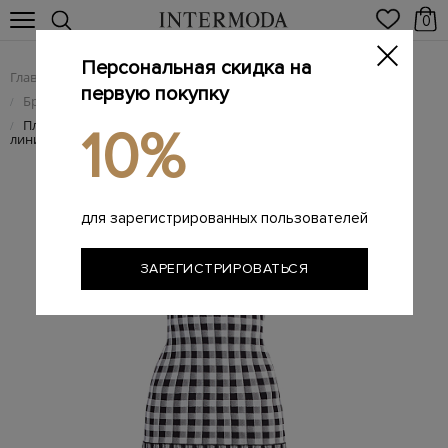
0
Персональная скидка на
Главная
Женщинам
Женская одежда
/
/
первую покупку
Брендовые женские платья
/
Платье в клетку Gingham с плиссированной юбкой и низкой
/
10%
линией талии
для зарегистрированных пользователей
ЗАРЕГИСТРИРОВАТЬСЯ