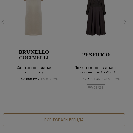
BRUNELLO
PESERICO
CUCINELLI
Хлопковое платье
Трикотажное платье с
French Terry с
расклешенной юбкой
вышивкой Мониль на
из вискозного…
47 800 РУБ.
119 500 РУБ.
86 730 РУБ.
123 900 РУБ.
пле…
FW25/26
ВСЕ ТОВАРЫ БРЕНДА