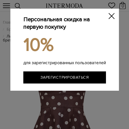
0
Персональная скидка на
Главная
Женщинам
Женская одежда
/
/
первую покупку
Брендовые женские платья
/
Льняное платье-мини с принтом и регулируемыми
/
10%
бретелями
для зарегистрированных пользователей
ЗАРЕГИСТРИРОВАТЬСЯ