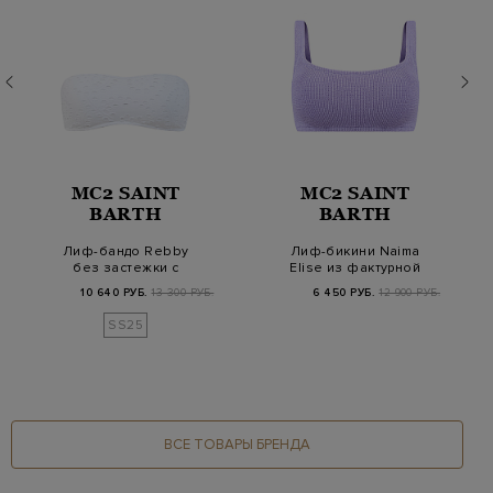
MC2 SAINT
MC2 SAINT
BARTH
BARTH
Лиф-бандо Rebby
Лиф-бикини Naima
без застежки с
Elise из фактурной
фактурным узором в
ткани с нитью ламе
10 640 РУБ.
13 300 РУБ.
6 450 РУБ.
12 900 РУБ.
тон
SS25
ВСЕ ТОВАРЫ БРЕНДА