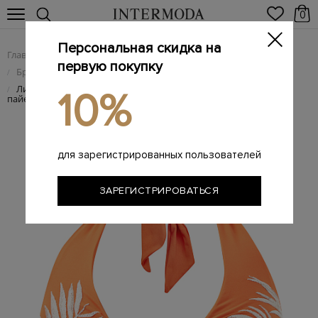
0
Персональная скидка на
Главная
Женщинам
Женская одежда
/
/
первую покупку
Брендовая женская пляжная одежда и купальники
/
Лиф из быстросохнущей микрофибры с вышивкой
/
10%
пайетками
для зарегистрированных пользователей
ЗАРЕГИСТРИРОВАТЬСЯ