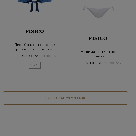
FISICO
FISICO
Лиф-бандо в оттенке
денима со съемными
Минималистичные
бретелями и зав…
плавки
19 840 РУБ.
24 800 РУБ.
из быстросохнущей
5 480 РУБ.
13 700 РУБ.
SS25
эластичн…
ВСЕ ТОВАРЫ БРЕНДА