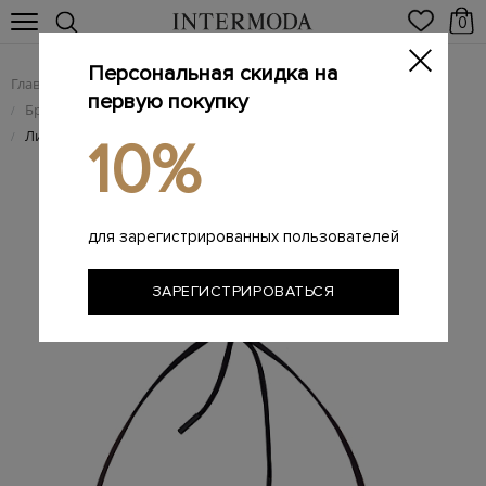
0
Персональная скидка на
Главная
Женщинам
Женская одежда
/
/
первую покупку
Брендовая женская пляжная одежда и купальники
/
Лиф-бандо с завязками и контрастным логотипом
/
10%
для зарегистрированных пользователей
ЗАРЕГИСТРИРОВАТЬСЯ