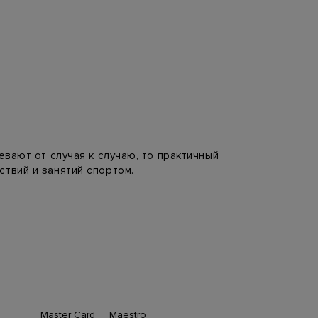
евают от случая к случаю, то практичный
ствий и занятий спортом.
очтение пуху. Чем больше слоев
материалы не заменить ничем. Синтепон —
ешнему виду. Поэтому современные
ы.
Master Card
Maestro