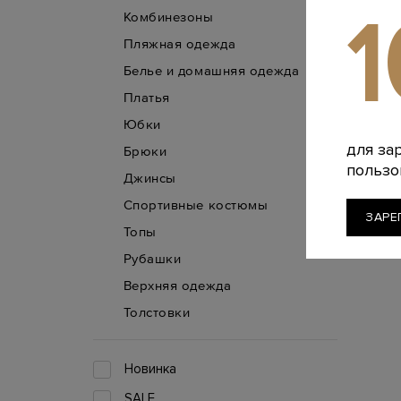
Комбинезоны
Пляжная одежда
Белье и домашняя одежда
Платья
Юбки
для за
Брюки
пользо
Джинсы
Спортивные костюмы
ЗАРЕ
Топы
Рубашки
Верхняя одежда
Толстовки
Новинка
SALE