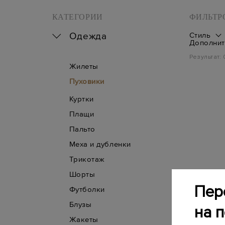
КАТЕГОРИИ
ФИЛЬТР
Одежда
Стиль
Дополнит
Результат:
Жилеты
Пуховики
Куртки
Плащи
Пальто
Меха и дубленки
Трикотаж
Шорты
Пер
Футболки
Блузы
на 
Жакеты