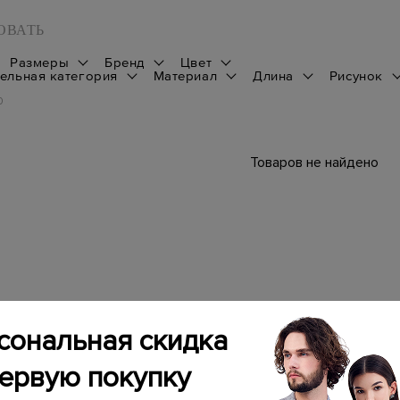
ОВАТЬ
Размеры
Бренд
Цвет
ельная категория
Материал
Длина
Рисунок
0
Товаров не найдено
сональная скидка
первую покупку