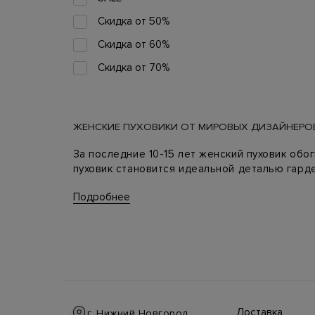
Скидка от 50%
Скидка от 60%
Скидка от 70%
ЖЕНСКИЕ ПУХОВИКИ ОТ МИРОВЫХ ДИЗАЙНЕРО
За последние 10-15 лет женский пуховик обо
пуховик становится идеальной деталью гарде
Главное правило в выборе зимнего пуховика 
Подробнее
последнего, тем теплее вещь. Впрочем, син
хороший вариант для межсезонья, но в сильн
К тому же мировые дизайнеры создают не пр
женские пуховики украшены авторскими прин
Доставка
г. Нижний Новгород