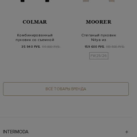
COLMAR
MOORER
Комбинированный
Стеганый пуховик
пуховик со съемной
Nitya из
отделкой из меха ли…
влагозащитного
35 940 РУБ.
119 800 РУБ.
159 600 РУБ.
199 500 РУБ.
вельвета и не…
FW25/26
ВСЕ ТОВАРЫ БРЕНДА
INTERMODA