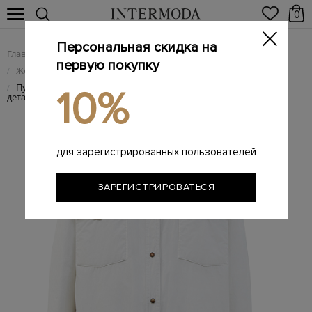
0
Персональная скидка на
Главная
Женщинам
Женская одежда
/
/
первую покупку
Женские пуховики
/
Пуховик из водоотталкивающей тафты с блестящими
/
10%
деталями Мониль
для зарегистрированных пользователей
ЗАРЕГИСТРИРОВАТЬСЯ