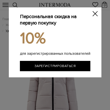
0
Персональная скидка на
Главная
Женщинам
Женская одежда
/
/
первую покупку
Женские пуховики
/
Удлиненный стеганый пуховик с отделкой из меха койота
/
10%
для зарегистрированных пользователей
ЗАРЕГИСТРИРОВАТЬСЯ