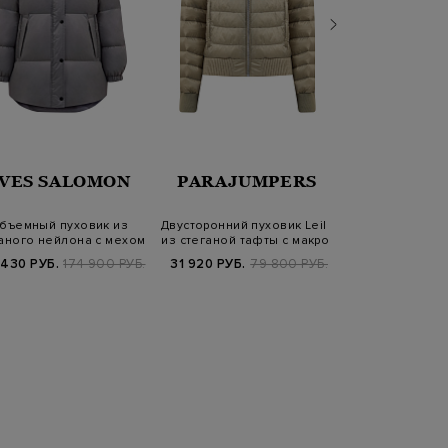
VES SALOMON
PARAJUMPERS
YVES S
бъемный пуховик из
Двусторонний пуховик Leila
Двусторонний 
аного нейлона с мехом
из стеганой тафты с макро-
матового нейл
ягненка
п…
кроли
 430 РУБ.
174 900 РУБ.
31 920 РУБ.
79 800 РУБ.
57 800 РУБ.
1