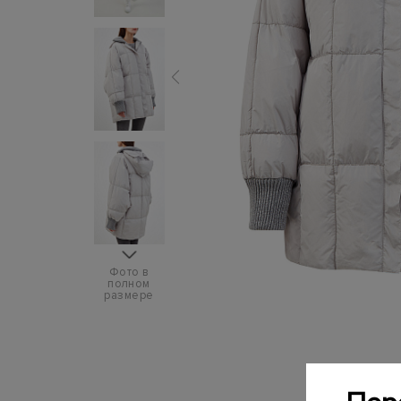
Фото в
полном
размере