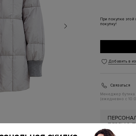
При покупке этой
покупку!
Добавить в и
Связаться
Менеджер бутика
(ежедневно с 10:0
ПЕРСОНАЛ
ПЕРВУЮ П
Подробнее