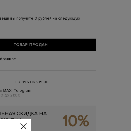
 вещи вы получите 0 рублей на следующую
ТОВАР ПРОДАН
збранное
+ 7 996 066 15 88
 в
MAX
,
Telegram
0 до 21:00)
ЬНАЯ СКИДКА НА
10%
ОКУПКУ