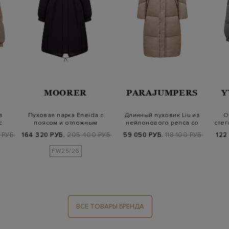
MOORER
PARAJUMPERS
Y
з
Пуховая парка Eneida с
Длинный пуховик Liu из
О
с
поясом и отложным
нейлонового репса со
стег
воротом
съемным ка…
 РУБ.
164 320 РУБ.
205 400 РУБ.
59 050 РУБ.
118 100 РУБ.
122
FW25/26
ВСЕ ТОВАРЫ БРЕНДА