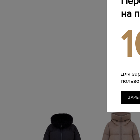
Пер
на 
для за
пользо
ЗАРЕ