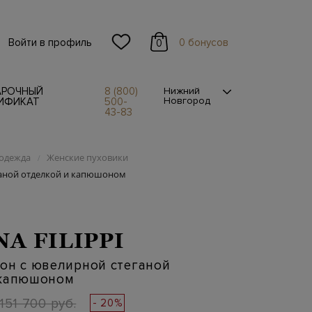
Войти в профиль
0 бонусов
0
АРОЧНЫЙ
8 (800)
Нижний
Новгород
ИФИКАТ
500-
43-83
одежда
Женские пуховики
/
ганой отделкой и капюшоном
NA FILIPPI
он с ювелирной стеганой
 капюшоном
151 700 руб.
- 20%