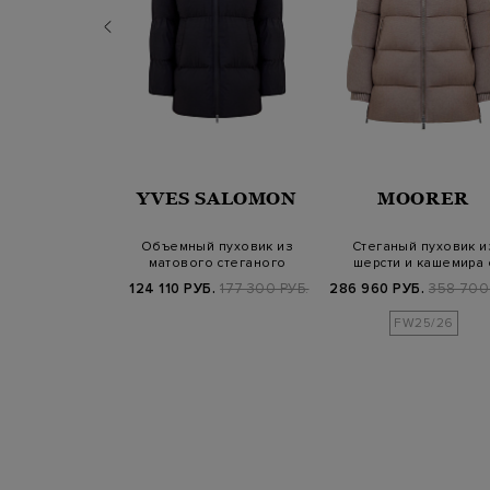
TREGO
YVES SALOMON
MOORER
из стеганого
Объемный пуховик из
Стеганый пуховик и
а с высоким
матового стеганого
шерсти и кашемира 
м и пояс…
нейлона с мехом…
разрезами
Б.
119 800 РУБ.
124 110 РУБ.
177 300 РУБ.
286 960 РУБ.
358 700
FW25/26