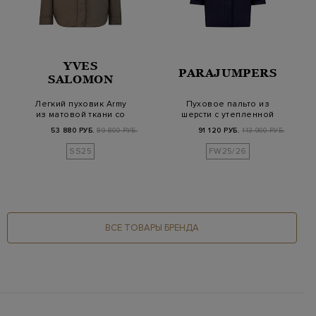
YVES
PARAJUMPERS
SALOMON
Легкий пуховик Army
Пуховое пальто из
из матовой ткани со
шерсти с утепленной
съемным капюшо…
стеганой отделко…
53 880 РУБ.
89 800 РУБ.
91 120 РУБ.
113 900 РУБ.
SS25
FW25/26
ВСЕ ТОВАРЫ БРЕНДА