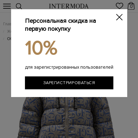
0
Персональная скидка на
Главная
Женщинам
Женская одежда
/
/
первую покупку
Женские пуховики
/
Объемный пуховик из стеганого нейлона с all-over принтом
/
10%
для зарегистрированных пользователей
ЗАРЕГИСТРИРОВАТЬСЯ