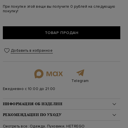
При покупке этой вещи вы получите 0 рублей на следующую
покупку!
ТОВАР ПРОДАН
Добавить в избранное
Telegram
Ежедневно с 10:00 до 21:00
ИНФОРМАЦИЯ ОБ ИЗДЕЛИИ
Материал: шерсть 100%, пух 90%, перо 10%
РЕКОМЕНДАЦИИ ПО УХОДУ
На модели: 175/81/61/91 на модели размер 38
Стиль: Классическая длина, Однотонные, С поясом
Стирка: Стирка запрещена
Смотреть все:
Одежда
,
Пуховики
,
HETREGO