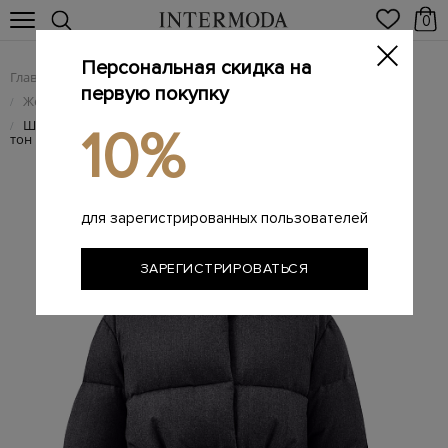
0
Персональная скидка на
Главная
Женщинам
Женская одежда
/
/
первую покупку
Женские пуховики
/
Шерстяной пуховик Farren с высоким воротом и поясом в
/
10%
тон
для зарегистрированных пользователей
ЗАРЕГИСТРИРОВАТЬСЯ