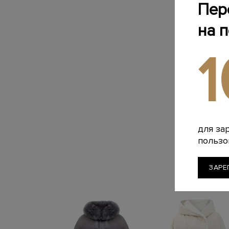
Пер
на 
для за
пользо
ЗАРЕ