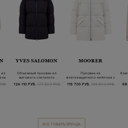
N
YVES SALOMON
MOORER
 из
Объемный пуховик из
Пуховик из
Ком
еха
матового стеганого
влагозащитного нейлона с
нейлона с мехом…
капюшоном и разрез…
РУБ.
124 110 РУБ.
177 300 РУБ.
119 700 РУБ.
199 500 РУБ.
68
ВСЕ ТОВАРЫ БРЕНДА