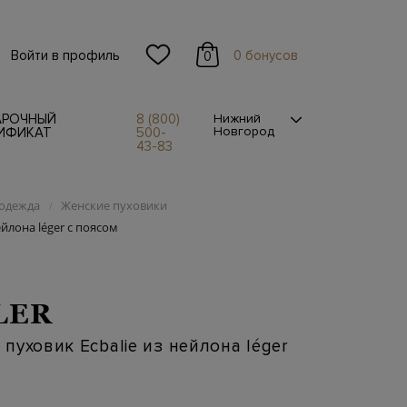
Войти в профиль
0 бонусов
0
АРОЧНЫЙ
8 (800)
Нижний
Новгород
ИФИКАТ
500-
43-83
одежда
Женские пуховики
/
йлона léger с поясом
LER
пуховик Ecbalie из нейлона léger