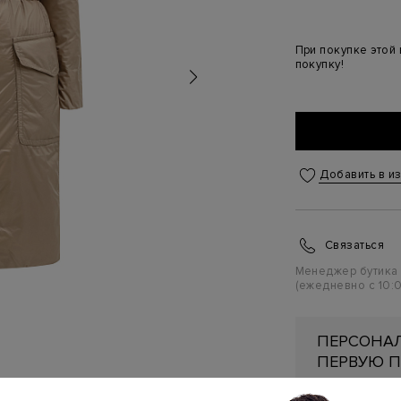
При покупке этой
покупку!
Добавить в и
Связаться
Менеджер бутика
(ежедневно с 10:0
ПЕРСОНАЛ
ПЕРВУЮ П
Подробнее