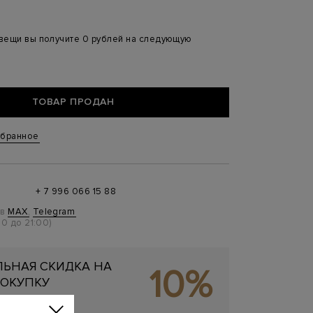
 вещи вы получите 0 рублей на следующую
ТОВАР ПРОДАН
збранное
+ 7 996 066 15 88
 в
MAX
,
Telegram
0 до 21:00)
ЬНАЯ СКИДКА НА
10%
ОКУПКУ