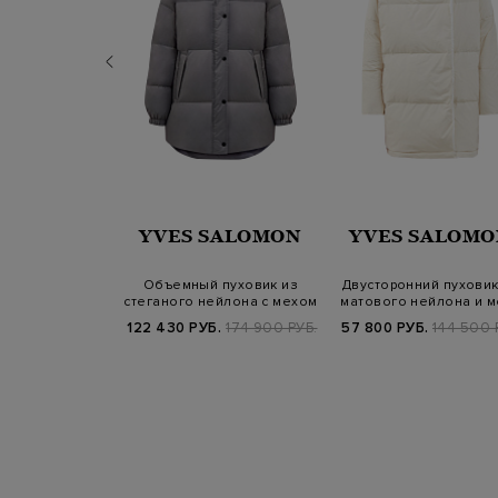
TREGO
YVES SALOMON
YVES SALOMO
из матового
Объемный пуховик из
Двусторонний пуховик
о нейлона со
стеганого нейлона с мехом
матового нейлона и м
ым мехом…
ягненка
кролик…
Б.
87 100 РУБ.
122 430 РУБ.
174 900 РУБ.
57 800 РУБ.
144 500 