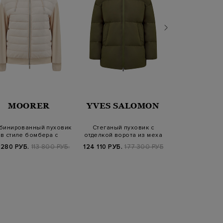
MOORER
YVES SALOMON
BURB
бинированный пуховик
Стеганый пуховик с
Стеганый п
в стиле бомбера с
отделкой ворота из меха
внутренним 
капюшоном
ягненка
эмблемой 
 280 РУБ.
113 800 РУБ.
124 110 РУБ.
177 300 РУБ.
237 200
FW25/