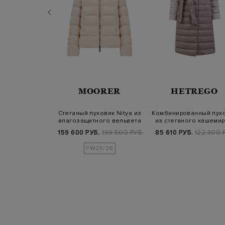
TREGO
MOORER
HETREGO
к Daila из
Стеганый пуховик Nitya из
Комбинированный пух
го нейлона с
влагозащитного вельвета
из стеганого кашемир
карманами
и не…
нейлон…
Б.
84 900 РУБ.
159 600 РУБ.
199 500 РУБ.
85 610 РУБ.
122 300 
25/26
FW25/26