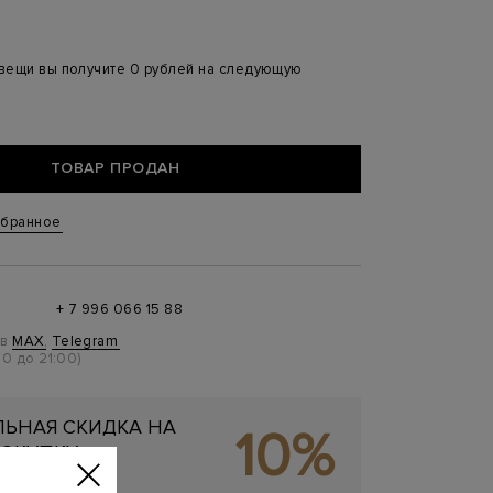
 вещи вы получите 0 рублей на следующую
ТОВАР ПРОДАН
збранное
+ 7 996 066 15 88
 в
MAX
,
Telegram
0 до 21:00)
ЬНАЯ СКИДКА НА
10%
ОКУПКУ