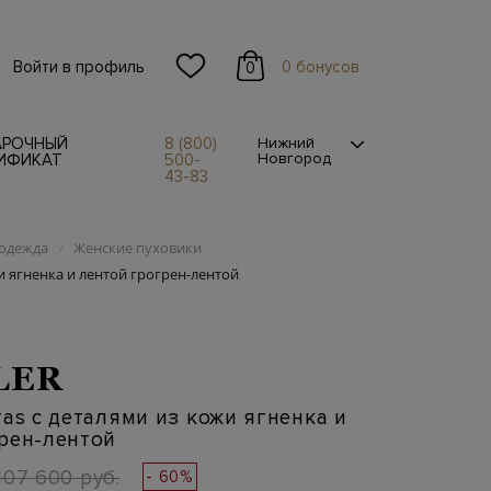
Войти в профиль
0 бонусов
0
АРОЧНЫЙ
8 (800)
Нижний
Новгород
ИФИКАТ
500-
43-83
одежда
Женские пуховики
/
и ягненка и лентой грогрен-лентой
LER
ras с деталями из кожи ягненка и
рен-лентой
107 600 руб.
- 60%