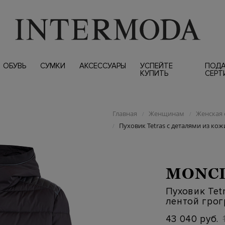
ОБУВЬ
СУМКИ
АКСЕССУАРЫ
УСПЕЙТЕ
ПОД
КУПИТЬ
СЕРТ
Главная
Женщинам
Женская 
/
/
Пуховик Tetras с деталями из кож
/
MONC
Пуховик Tet
лентой грог
43 040 руб.