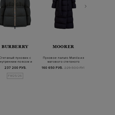
BURBERRY
MOORER
HER
Стеганый пуховик с
Пуховое пальто Manila из
Объемный пу
нутренним поясом и
матового стеганого
матового влаг
эмблемой Equest…
нейлона с…
нейло
237 200 РУБ.
160 650 РУБ.
229 500 РУБ.
94 640 РУБ.
1
FW25/26
FW25/