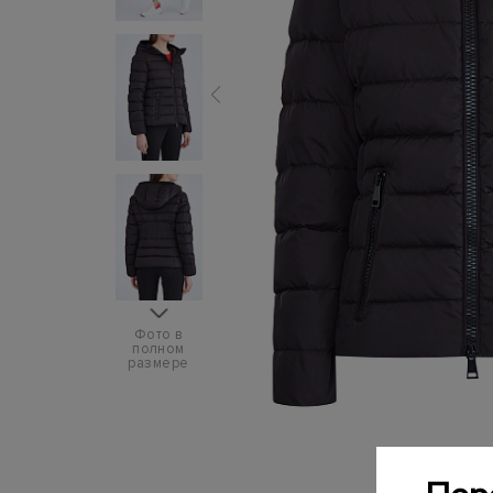
Фото в
полном
размере