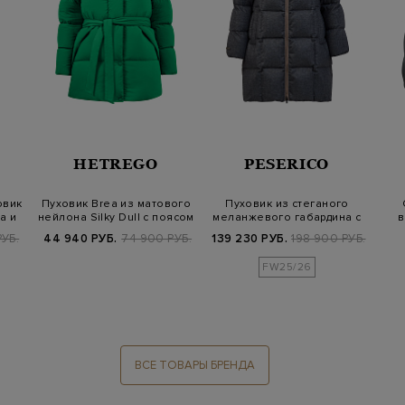
HETREGO
PESERICO
овик
Пуховик Brea из матового
Пуховик из стеганого
а и
нейлона Silky Dull с поясом
меланжевого габардина с
в
кожаной д…
РУБ.
44 940 РУБ.
74 900 РУБ.
139 230 РУБ.
198 900 РУБ.
FW25/26
ВСЕ ТОВАРЫ БРЕНДА