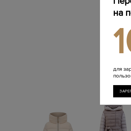
Пер
на 
для за
пользо
ЗАРЕ