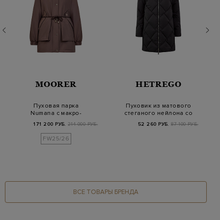
MOORER
HETREGO
Пуховая парка
Пуховик из матового
Numana с макро-
стеганого нейлона со
карманами и
съемным мехом…
171 200 РУБ.
214 000 РУБ.
52 260 РУБ.
87 100 РУБ.
завязками
FW25/26
ВСЕ ТОВАРЫ БРЕНДА