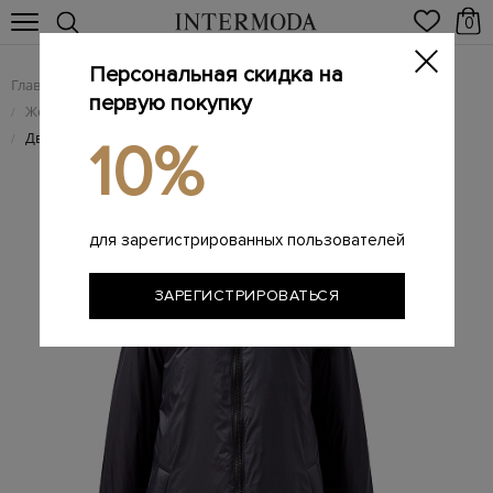
0
Персональная скидка на
Главная
Женщинам
Женская одежда
/
/
первую покупку
Женские пуховики
/
Двусторонняя парка из линии Army с утеплителем из пуха
/
10%
для зарегистрированных пользователей
ЗАРЕГИСТРИРОВАТЬСЯ